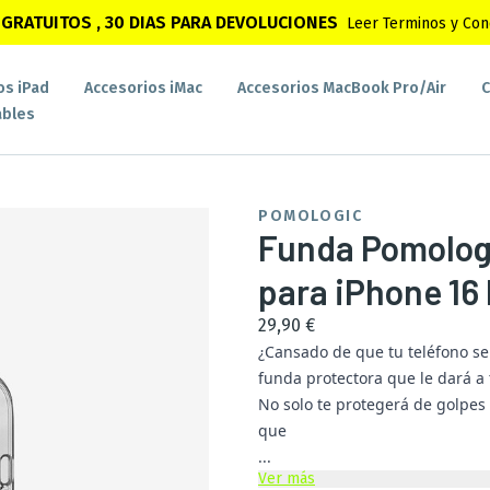
GRATUITOS , 30 DIAS PARA DEVOLUCIONES
Leer Terminos y Con
os iPad
Accesorios iMac
Accesorios MacBook Pro/Air
C
bles
POMOLOGIC
Funda Pomolog
para iPhone 16
29,90 €
¿Cansado de que tu teléfono se
funda protectora que le dará a t
No solo te protegerá de golpes
que
...
Ver más