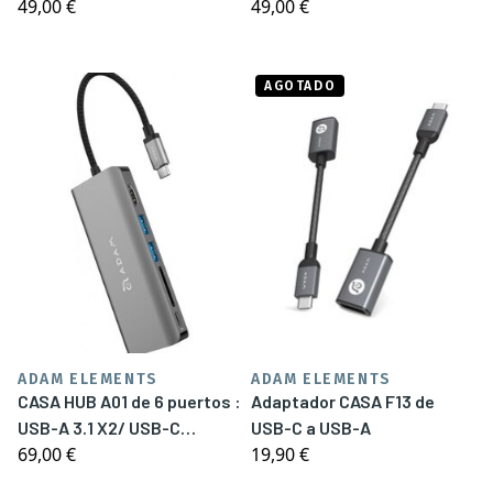
49,00 €
49,00 €
USB-A 3.1/ USB-C
USB-C 3.1/HDMI
3.1/HDMI/Audio
AGOTADO
ADAM ELEMENTS
ADAM ELEMENTS
CASA HUB A01 de 6 puertos :
Adaptador CASA F13 de
USB-A 3.1 X2/ USB-C
USB-C a USB-A
69,00 €
19,90 €
3.1/HDMI/RJ45/SD Card