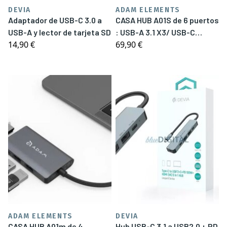
DEVIA
ADAM ELEMENTS
Adaptador de USB-C 3.0 a
CASA HUB A01S de 6 puertos
USB-A y lector de tarjeta SD
: USB-A 3.1 X3/ USB-C
14,90 €
69,90 €
3.1/HDMI/RJ45
ADAM ELEMENTS
DEVIA
CASA HUB A01m de 4
Hub USB-C 3.1 a USB2.0 + PD