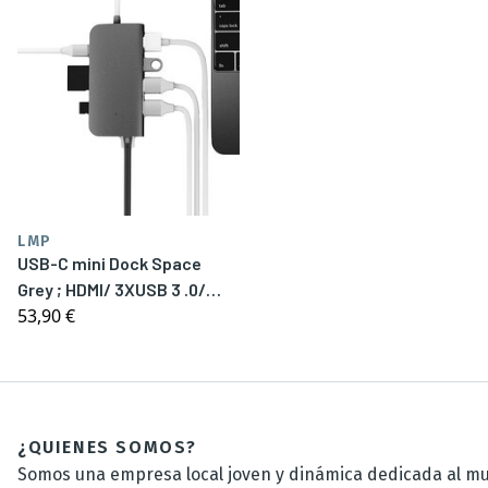
LMP
USB-C mini Dock Space
Grey ; HDMI/ 3XUSB 3 .0/
53,90 €
ethernet/ SD/MicroSD
/USB-C
¿QUIENES SOMOS?
Somos una empresa local joven y dinámica dedicada al mun