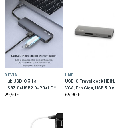
DEVIA
LMP
Hub USB-C 3.1 a
USB-C Travel dock HDIM,
USB3.0+USB2.0+PD+HDMI
VGA, Eth.Giga, USB 3.0 y
29,90 €
65,90 €
USB-C aluminio plata