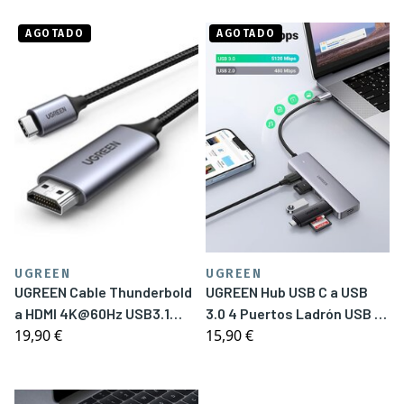
AGOTADO
AGOTADO
UGREEN
UGREEN
UGREEN Cable Thunderbold
UGREEN Hub USB C a USB
a HDMI 4K@60Hz USB3.1
3.0 4 Puertos Ladrón USB C
19,90 €
15,90 €
Tipo C a HDMI
5Gbps Adaptador USB C OTG
Hub