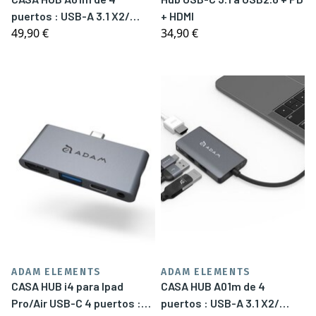
puertos : USB-A 3.1 X2/
+ HDMI
49,90 €
34,90 €
USB-C 3.1/HDMI
ADAM ELEMENTS
ADAM ELEMENTS
CASA HUB i4 para Ipad
CASA HUB A01m de 4
Pro/Air USB-C 4 puertos :
puertos : USB-A 3.1 X2/