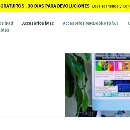
GRATUITOS , 30 DIAS PARA DEVOLUCIONES
Leer Terminos y Con
os iPad
Accesorios iMac
Accesorios MacBook Pro/Air
C
bles