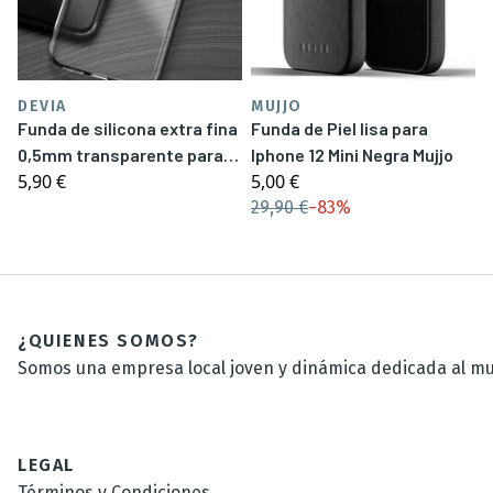
DEVIA
MUJJO
Funda de silicona extra fina
Funda de Piel lisa para
0,5mm transparente para
Iphone 12 Mini Negra Mujjo
5,90 €
5,00 €
iPhone 11 Pro
29,90 €
−
83%
¿QUIENES SOMOS?
Somos una empresa local joven y dinámica dedicada al mun
LEGAL
Términos y Condiciones