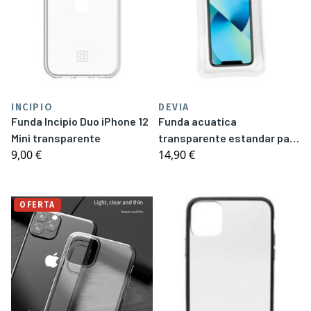
INCIPIO
DEVIA
Funda Incipio Duo iPhone 12
Funda acuatica
Mini transparente
transparente estandar para
9,00 €
14,90 €
móviles de hasta 7” Devia
Negra
OFERTA