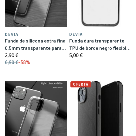
DEVIA
DEVIA
Funda de silicona extra fina
Funda dura transparente
0,5mm transparente para
TPU de borde negro flexible
2,90 €
5,00 €
iPhone 11 Pro Max
para iPhone 11 Pro
6,90 €
−
58%
OFERTA