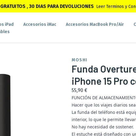
GRATUITOS , 30 DIAS PARA DEVOLUCIONES
Leer Terminos y Con
os iPad
Accesorios iMac
Accesorios MacBook Pro/Air
C
bles
MOSHI
Funda Overture 
iPhone 15 Pro 
55,90 €
FUNCIÓN DE ALMACENAMIENT
Hacer que los viajes diarios se
La funda del teléfono está equ
interior, lo que le permite ll
No hay necesidad de sostener.
El estuche está diseñado con u