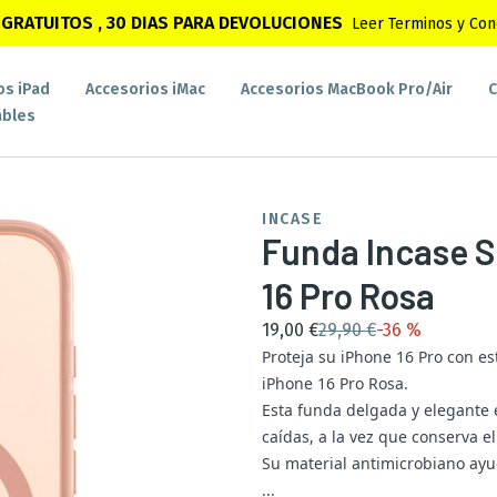
GRATUITOS , 30 DIAS PARA DEVOLUCIONES
Leer Terminos y Con
os iPad
Accesorios iMac
Accesorios MacBook Pro/Air
C
bles
INCASE
Funda Incase S
16 Pro Rosa
19,00 €
29,90 €
-
36 %
Proteja su iPhone 16 Pro con e
iPhone 16 Pro Rosa.
Esta funda delgada y elegante 
caídas, a la vez que conserva el
Su material antimicrobiano ay
...