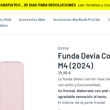
GRATUITOS , 30 DIAS PARA DEVOLUCIONES
Leer Terminos y Con
os iPad
Accesorios iMac
Accesorios MacBook Pro/Air
C
bles
DEVIA
Funda Devia Coo
M4 (2024)
29,90 €
La funda Devia Cool en rosa cla
con estilo y funcionalidad.
Su frontal, elaborado con piel 
agradable sensación al tacto.
El interior de la parte frontal
...