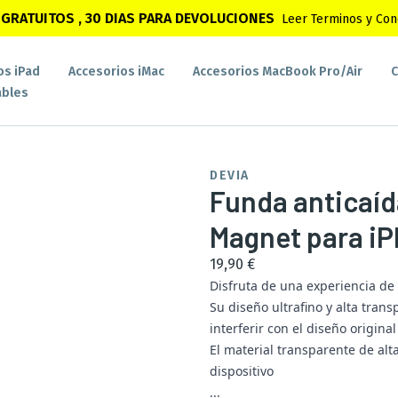
GRATUITOS , 30 DIAS PARA DEVOLUCIONES
Leer Terminos y Con
os iPad
Accesorios iMac
Accesorios MacBook Pro/Air
C
bles
DEVIA
Funda anticaíd
Magnet para iP
19,90 €
Disfruta de una experiencia de p
Su diseño ultrafino y alta tran
interferir con el diseño original
El material transparente de alta
dispositivo
...